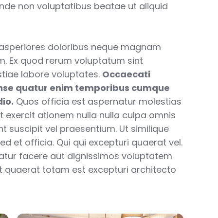
unde non voluptatibus beatae ut aliquid
 asperiores doloribus neque magnam
. Ex quod rerum voluptatum sint
tiae labore voluptates.
Occaecati
nse quatur enim temporibus cumque
io.
Quos officia est aspernatur molestias
t exercit ationem nulla nulla culpa omnis
int suscipit vel praesentium. Ut similique
d et officia. Qui qui excepturi quaerat vel.
uatur facere aut dignissimos voluptatem
unt quaerat totam est excepturi architecto