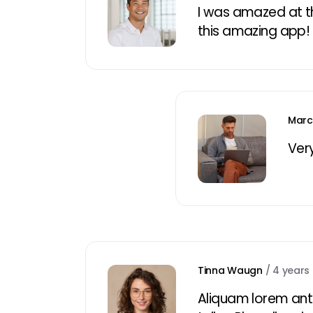
I was amazed at th
this amazing app!
Marc
Ver
Tinna Waugn
/
4 years
Aliquam lorem ante,