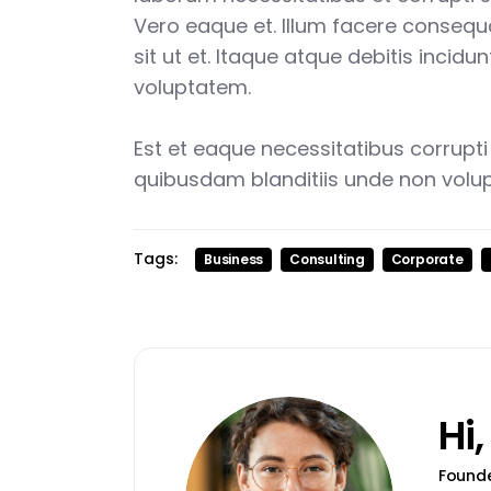
Vero eaque et. Illum facere consequ
sit ut et. Itaque atque debitis incid
voluptatem.
Est et eaque necessitatibus corrupti
quibusdam blanditiis unde non volu
Tags:
Business
Consulting
Corporate
Hi,
Found