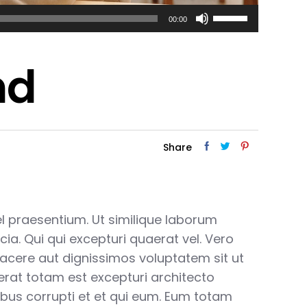
Use
00:00
Up/Down
Arrow
keys
nd
to
increase
or
decrease
volume.
Share
vel praesentium. Ut similique laborum
cia. Qui qui excepturi quaerat vel. Vero
facere aut dignissimos voluptatem sit ut
aerat totam est excepturi architecto
ibus corrupti et et qui eum. Eum totam