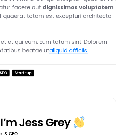
atur facere aut
dignissimos voluptatem
unt quaerat totam est excepturi architecto
 et et qui eum. Eum totam sint. Dolorem
ptatibus beatae ut
aliquid officiis.
SEO
Start-up
 I’m
Jess Grey
er & CEO