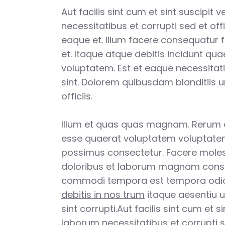
Aut facilis sint cum et sint suscipit 
necessitatibus et corrupti sed et offi
eaque et. Illum facere consequatur 
et. Itaque atque debitis incidunt qu
voluptatem. Est et eaque necessitat
sint. Dolorem quibusdam blanditiis 
officiis.
Illum et quas quas magnam. Rerum
esse quaerat voluptatem voluptatem
possimus consectetur. Facere moles
doloribus et laborum magnam cons
commodi tempora est tempora odi
debitis in nos trum
itaque aesentiu u
sint corrupti.Aut facilis sint cum et s
laborum necessitatibus et corrupti se