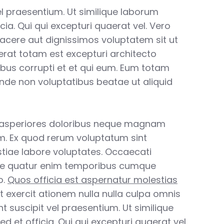
vel praesentium. Ut similique laborum
cia. Qui qui excepturi quaerat vel. Vero
facere aut dignissimos voluptatem sit ut
aerat totam est excepturi architecto
ibus corrupti et et qui eum. Eum totam
unde non voluptatibus beatae ut aliquid
 asperiores doloribus neque magnam
. Ex quod rerum voluptatum sint
tiae labore voluptates. Occaecati
e quatur enim temporibus cumque
o.
Quos officia est aspernatur molestias
t exercit ationem nulla nulla culpa omnis
int suscipit vel praesentium. Ut similique
d et officia. Qui qui excepturi quaerat vel.