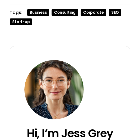
Tags:
Business
Consulting
Corporate
SEO
Start-up
Hi, I’m
Jess Grey