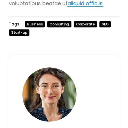
voluptatibus beatae ut
aliquid officiis.
Tags:
Business
Consulting
Corporate
SEO
Start-up