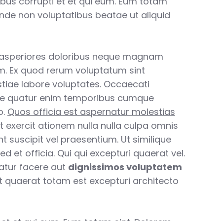
ibus corrupti et et qui eum. Eum totam
unde non voluptatibus beatae ut aliquid
 asperiores doloribus neque magnam
. Ex quod rerum voluptatum sint
tiae labore voluptates. Occaecati
e quatur enim temporibus cumque
o.
Quos officia est aspernatur molestias
t exercit ationem nulla nulla culpa omnis
int suscipit vel praesentium. Ut similique
d et officia. Qui qui excepturi quaerat vel.
atur facere aut
dignissimos voluptatem
unt quaerat totam est excepturi architecto