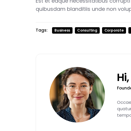
Est et eaque necessitatibus corrupti
quibusdam blanditiis unde non volu
Tags:
Business
Consulting
Corporate
Hi,
Found
Occae
quatu
tempo