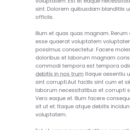
voluptatem. Est et eaque necessitat
sint. Dolorem quibusdam blanditiis 
officiis.
Illum et quas quas magnam. Rerum
esse quaerat voluptatem voluptatem
possimus consectetur. Facere moles
doloribus et laborum magnam cons
commodi tempora est tempora odi
debitis in nos trum
itaque aesentiu u
sint corrupti.Aut facilis sint cum et s
laborum necessitatibus et corrupti se
Vero eaque et. Illum facere consequ
sit ut et. Itaque atque debitis incid
voluptatem.