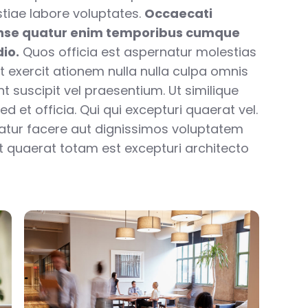
tiae labore voluptates.
Occaecati
nse quatur enim temporibus cumque
io.
Quos officia est aspernatur molestias
t exercit ationem nulla nulla culpa omnis
int suscipit vel praesentium. Ut similique
d et officia. Qui qui excepturi quaerat vel.
uatur facere aut dignissimos voluptatem
unt quaerat totam est excepturi architecto