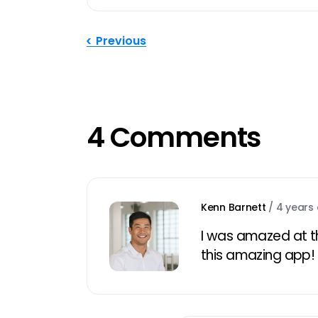
Previous
4 Comments
Kenn Barnett
/
4 years
I was amazed at th
this amazing app!