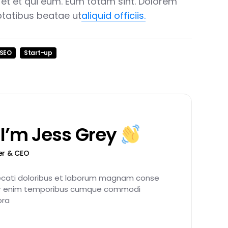
 et et qui eum. Eum totam sint. Dolorem
ptatibus beatae ut
aliquid officiis.
SEO
Start-up
 I’m
Jess Grey
er & CEO
cati doloribus et laborum magnam conse
r enim temporibus cumque commodi
ra