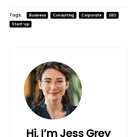
Tags:
Business
Consulting
Corporate
SEO
Start-up
Hi, I’m
Jess Grey